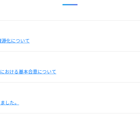
資源化について
業における基本合意について
しました。